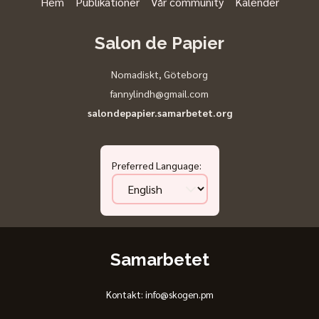
Hem
Publikationer
Vår community
Kalender
Salon de Papier
Nomadiskt
,
Göteborg
fannylindh@gmail.com
salondepapier.samarbetet.org
Preferred Language
:
Samarbetet
Kontakt: info@skogen.pm